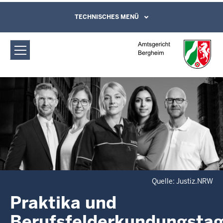
Direkt zum Inhalt
Amtsgericht Bergheim: Praktika und
TECHNISCHES MENÜ
Leichte Sprache, Gebärdensprachenvideo
und Kontaktformular
Berufsfelderkundungstage
Quelle: Justiz.NRW
Praktika und
Berufsfelderkundungsta